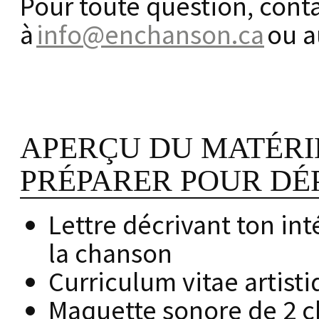
Pour toute question, cont
à
info@enchanson.ca
ou a
APERÇU DU MATÉRIE
PRÉPARER POUR DÉ
Lettre décrivant ton int
la chanson
Curriculum vitae artist
Maquette sonore de 2 ch