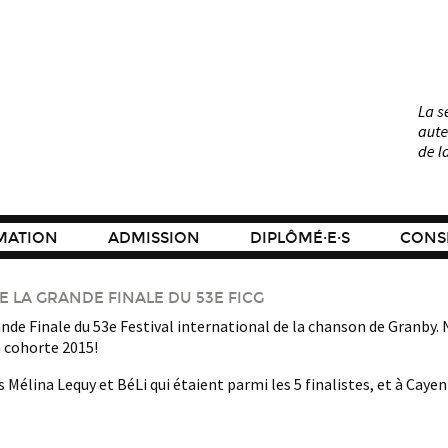
MATION
ADMISSION
DIPLÔMÉ·E·S
CONSE
LA GRANDE FINALE DU 53E FICG
e Finale du 53e Festival international de la chanson de Granby. N
 cohorte 2015!
 Mélina Lequy et BéLi qui étaient parmi les 5 finalistes, et à Caye