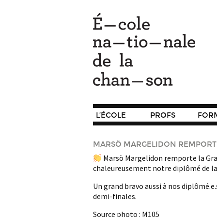
L’ÉCOLE
PROFS
FOR
MARSÖ MARGELIDON REMPORTE 
Marsö Margelidon remporte la Grand
chaleureusement notre diplômé de la
Un grand bravo aussi à nos diplômé.e.s
demi-finales.
Source photo : M105