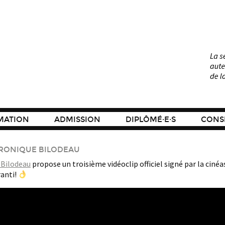
MATION
ADMISSION
DIPLÔMÉ·E·S
CONSE
ÉRONIQUE BILODEAU
 Bilodeau
propose un troisième vidéoclip officiel signé par la ciné
ranti!