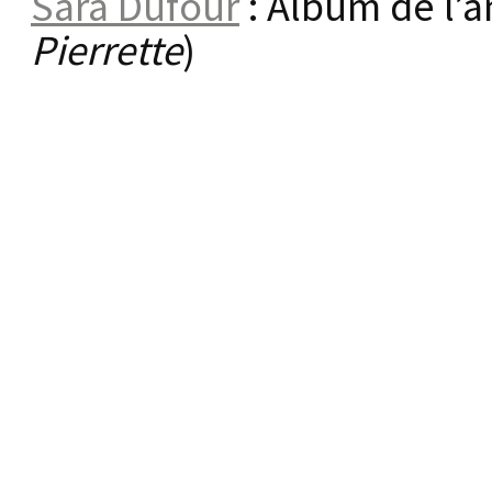
Sara Dufour
: Album de l’a
Pierrette
)