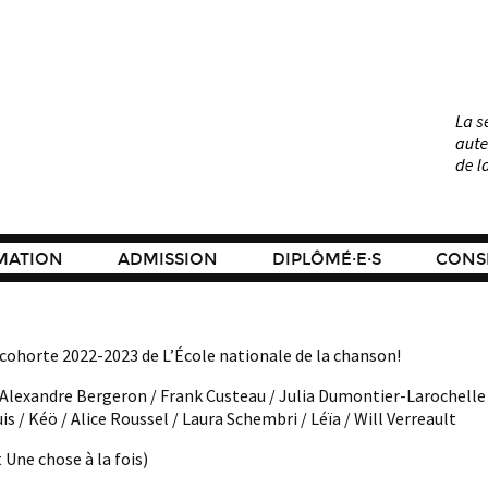
MATION
ADMISSION
DIPLÔMÉ·E·S
CONSE
a cohorte 2022-2023 de L’École nationale de la chanson!
 Alexandre Bergeron / Frank Custeau / Julia Dumontier-Larochelle /
 / Kéö / Alice Roussel / Laura Schembri / Léïa / Will Verreault
 Une chose à la fois)